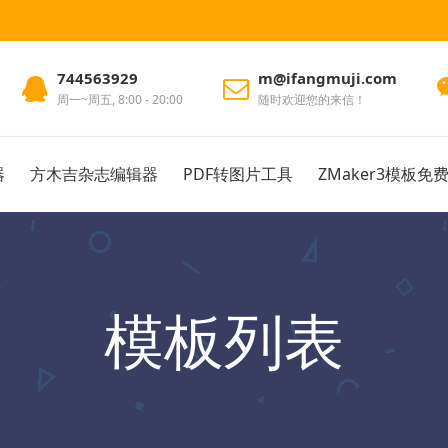
744563929
m@ifangmuji.com
周一~周五, 8:00 - 20:00
随时欢迎您的来信！
器
方木吉杂志编辑器
PDF转图片工具
ZMaker3模板免
模板列表