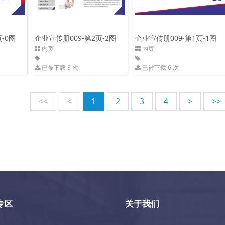
-0图
企业宣传册009-第2页-2图
企业宣传册009-第1页-1图
内页
内页
已被下载 3 次
已被下载 6 次
<<
<
1
2
3
4
>
>>
专区
关于我们