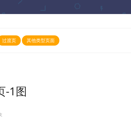
过渡页
其他类型页面
页-1图
次