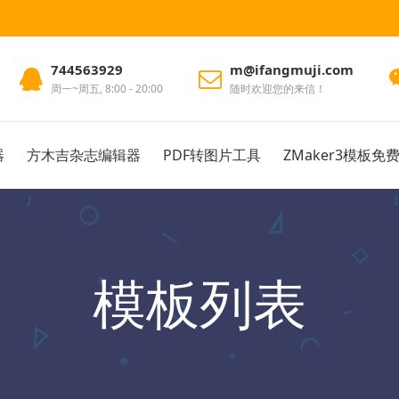
744563929
m@ifangmuji.com
周一~周五, 8:00 - 20:00
随时欢迎您的来信！
器
方木吉杂志编辑器
PDF转图片工具
ZMaker3模板免
模板列表