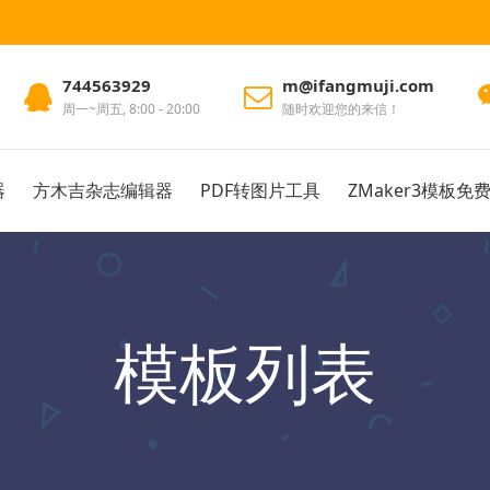
744563929
m@ifangmuji.com
周一~周五, 8:00 - 20:00
随时欢迎您的来信！
器
方木吉杂志编辑器
PDF转图片工具
ZMaker3模板免
模板列表