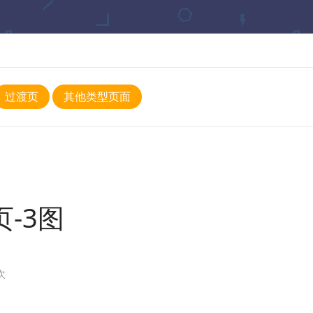
过渡页
其他类型页面
页-3图
次